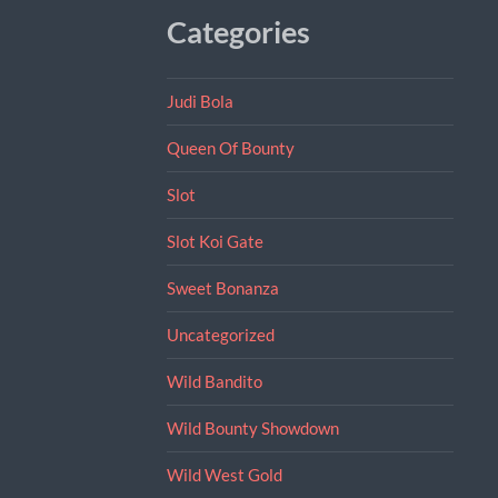
Categories
Judi Bola
Queen Of Bounty
Slot
Slot Koi Gate
Sweet Bonanza
Uncategorized
Wild Bandito
Wild Bounty Showdown
Wild West Gold