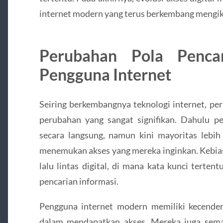
internet modern yang terus berkembang mengiku
Perubahan Pola Penca
Pengguna Internet
Seiring berkembangnya teknologi internet, pe
perubahan yang sangat signifikan. Dahulu 
secara langsung, namun kini mayoritas lebi
menemukan akses yang mereka inginkan. Kebias
lalu lintas digital, di mana kata kunci terte
pencarian informasi.
Pengguna internet modern memiliki kecender
dalam mendapatkan akses. Mereka juga sema