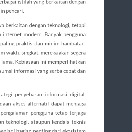
erbagai istilah yang berkaitan dengan
in pencari.
ya berkaitan dengan teknologi, tetapi
na internet modern. Banyak pengguna
 paling praktis dan minim hambatan.
am waktu singkat, mereka akan segera
u lama. Kebiasaan ini memperlihatkan
umsi informasi yang serba cepat dan
tegi penyebaran informasi digital.
aan akses alternatif dapat menjaga
, pengalaman pengguna tetap terjaga
n teknologi, ataupun kendala teknis
 menjadi bagian penting dari ekosistem