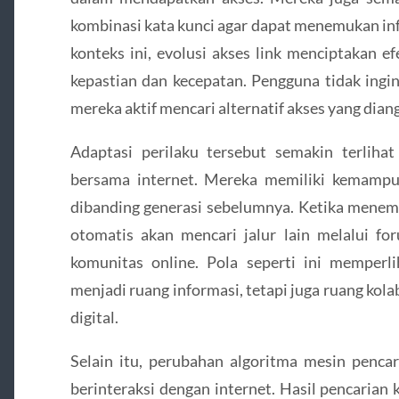
kombinasi kata kunci agar dapat menemukan in
konteks ini, evolusi akses link menciptakan e
kepastian dan kecepatan. Pengguna tidak ingi
mereka aktif mencari alternatif akses yang diang
Adaptasi perilaku tersebut semakin terlih
bersama internet. Mereka memiliki kemampuan
dibanding generasi sebelumnya. Ketika menem
otomatis akan mencari jalur lain melalui fo
komunitas online. Pola seperti ini memperl
menjadi ruang informasi, tetapi juga ruang ko
digital.
Selain itu, perubahan algoritma mesin penca
berinteraksi dengan internet. Hasil pencarian 