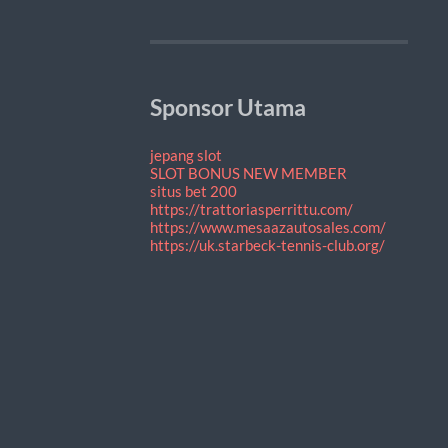
Sponsor Utama
jepang slot
SLOT BONUS NEW MEMBER
situs bet 200
https://trattoriasperrittu.com/
https://www.mesaazautosales.com/
https://uk.starbeck-tennis-club.org/