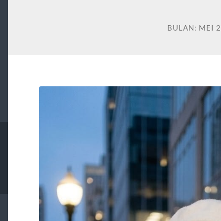
BULAN:
MEI 