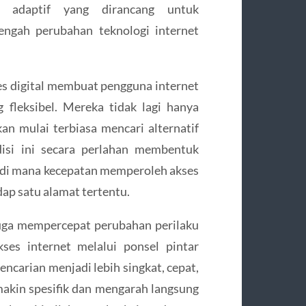
s adaptif yang dirancang untuk
engah perubahan teknologi internet
s digital membuat pengguna internet
 fleksibel. Mereka tidak lagi hanya
an mulai terbiasa mencari alternatif
disi ini secara perlahan membentuk
, di mana kecepatan memperoleh akses
dap satu alamat tertentu.
juga mempercepat perubahan perilaku
ses internet melalui ponsel pintar
encarian menjadi lebih singkat, cepat,
makin spesifik dan mengarah langsung