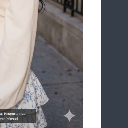
dan Pengaruhnya
na Internet