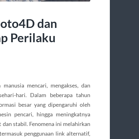
roto4D dan
p Perilaku
a manusia mencari, mengakses, dan
ehari-hari. Dalam beberapa tahun
formasi besar yang dipengaruhi oleh
mesin pencari, hingga meningkatnya
 dan stabil. Fenomena ini melahirkan
 termasuk penggunaan link alternatif,